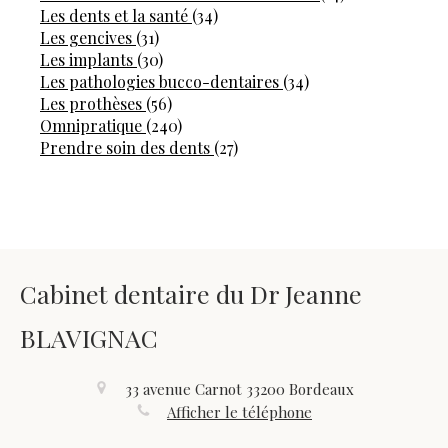
Articles Count
Les dents et la santé
(34)
Articles Count
Les gencives
(31)
Articles Count
Les implants
(30)
Articles Count
Les pathologies bucco-dentaires
(34)
Articles Count
Les prothèses
(56)
Articles Count
Omnipratique
(240)
Articles Count
Prendre soin des dents
(27)
Cabinet dentaire du Dr Jeanne
BLAVIGNAC
33 avenue Carnot
33200
Bordeaux
Afficher le téléphone