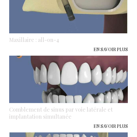
Maxillaire : all-on-4
EN SAVOIR PLUS
Comblement de sinus par voie latérale et
implantation simultanée
EN SAVOIR PLUS