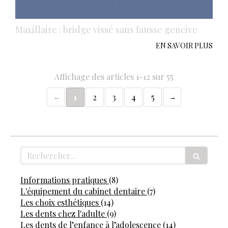
Maxillaire : bridge vissé sans fausse gencive
EN SAVOIR PLUS
Affichage des articles 1-12 sur 55
1
2
3
4
5
Rechercher
Articles Count
Informations pratiques
(8)
Articles Count
L'équipement du cabinet dentaire
(7)
Articles Count
Les choix esthétiques
(14)
Articles Count
Les dents chez l'adulte
(9)
Articles Coun
Les dents de l’enfance à l’adolescence
(14)