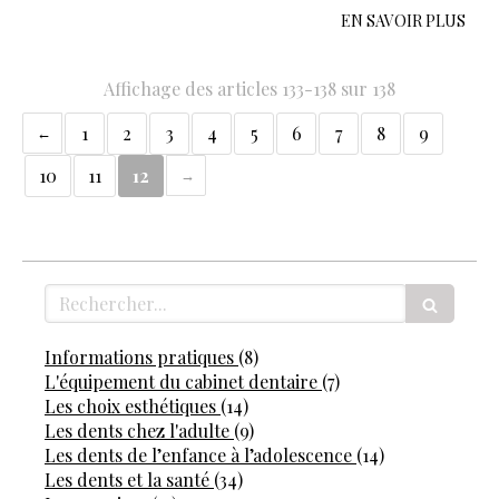
EN SAVOIR PLUS
Affichage des articles 133-138 sur 138
1
2
3
4
5
6
7
8
9
10
11
12
Rechercher
Articles Count
Informations pratiques
(8)
Articles Count
L'équipement du cabinet dentaire
(7)
Articles Count
Les choix esthétiques
(14)
Articles Count
Les dents chez l'adulte
(9)
Articles Coun
Les dents de l’enfance à l’adolescence
(14)
Articles Count
Les dents et la santé
(34)