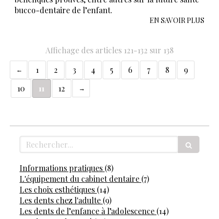
bucco-dentaire de l’enfant.
EN SAVOIR PLUS
Affichage des articles 121-132 sur 138
1
2
3
4
5
6
7
8
9
10
11
12
Rechercher
Articles Count
Informations pratiques
(8)
Articles Count
L'équipement du cabinet dentaire
(7)
Articles Count
Les choix esthétiques
(14)
Articles Count
Les dents chez l'adulte
(9)
Articles Coun
Les dents de l’enfance à l’adolescence
(14)