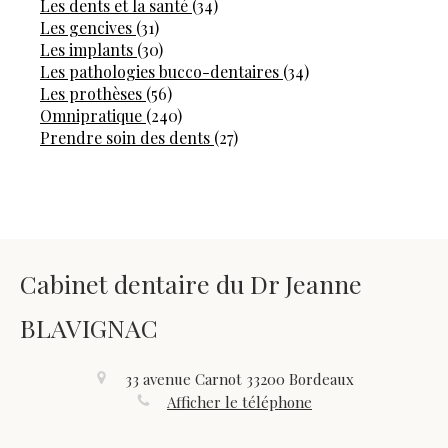
Articles Count
Les dents et la santé
(34)
Articles Count
Les gencives
(31)
Articles Count
Les implants
(30)
Articles Count
Les pathologies bucco-dentaires
(34)
Articles Count
Les prothèses
(56)
Articles Count
Omnipratique
(240)
Articles Count
Prendre soin des dents
(27)
Cabinet dentaire du Dr Jeanne
BLAVIGNAC
33 avenue Carnot
33200
Bordeaux
Afficher le téléphone