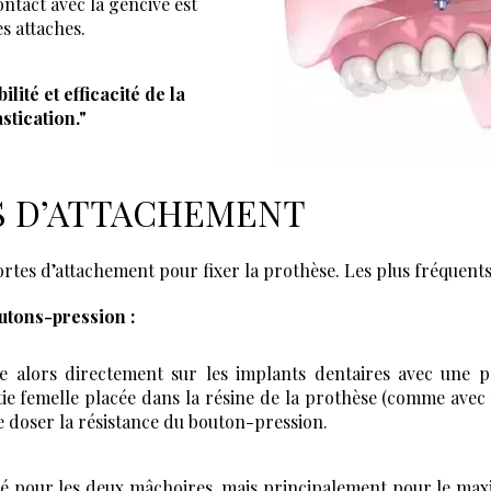
ontact avec la gencive est
es attaches.
ilité et efficacité de la
stication."
S D’ATTACHEMENT
sortes d’attachement pour fixer la prothèse. Les plus fréquents
outons-pression :
e alors directement sur les implants dentaires avec une p
rtie femelle placée dans la résine de la prothèse (comme avec
 de doser la résistance du bouton-pression.
lisé pour les deux mâchoires, mais principalement pour le maxil