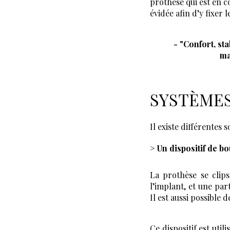
prothèse qui est en c
évidée afin d’y fixer l
- "Confort, stab
ma
SYSTÈME
Il existe différentes 
> Un dispositif de b
La prothèse se clips
l’implant, et une pa
Il est aussi possible
Ce dispositif est uti