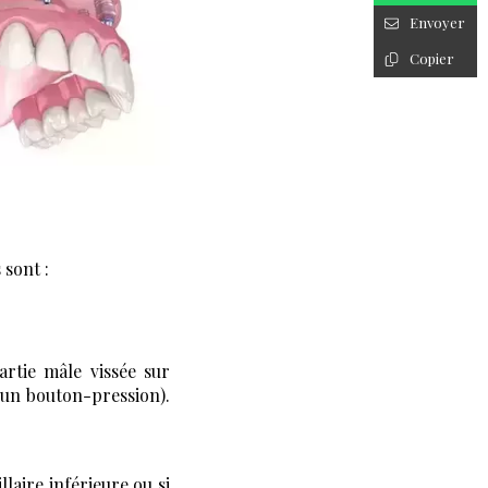
Envoyer
Copier
 sont :
artie mâle vissée sur
 un bouton-pression).
laire inférieure ou si