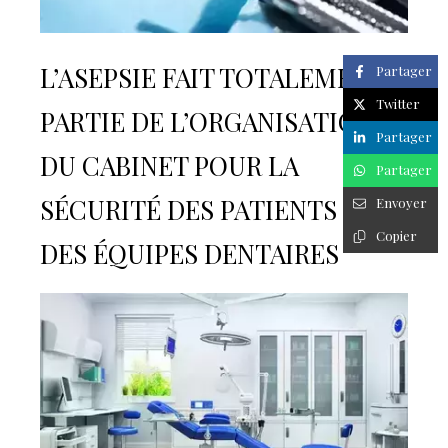
L’ASEPSIE FAIT TOTALEMENT
Partager
Twitter
PARTIE DE L’ORGANISATION
Partager
DU CABINET POUR LA
Partager
SÉCURITÉ DES PATIENTS ET
Envoyer
Copier
DES ÉQUIPES DENTAIRES